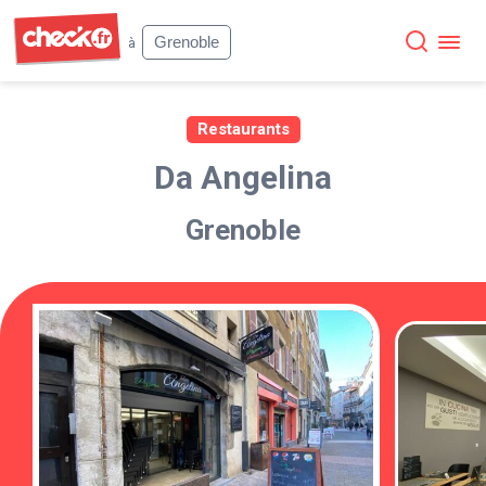
Check
Grenoble
à
Restaurants
Da Angelina
Grenoble