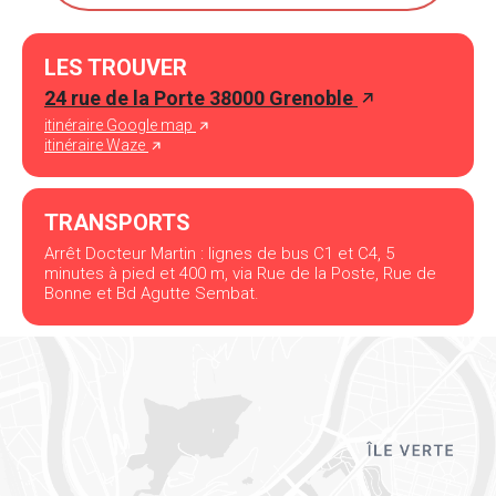
LES TROUVER
24 rue de la Porte 38000 Grenoble
itinéraire Google map
itinéraire Waze
TRANSPORTS
Arrêt Docteur Martin : lignes de bus C1 et C4, 5
minutes à pied et 400 m, via Rue de la Poste, Rue de
Bonne et Bd Agutte Sembat.