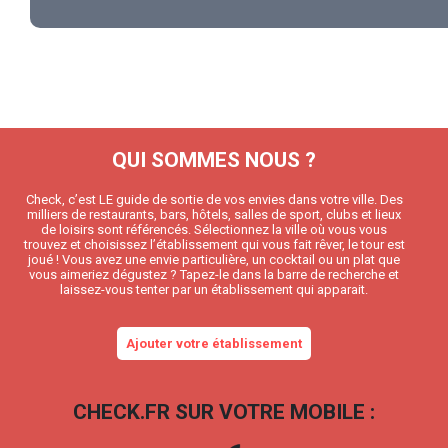
QUI SOMMES NOUS ?
Check, c’est LE guide de sortie de vos envies dans votre ville. Des
milliers de restaurants, bars, hôtels, salles de sport, clubs et lieux
de loisirs sont référencés. Sélectionnez la ville où vous vous
trouvez et choisissez l’établissement qui vous fait rêver, le tour est
joué ! Vous avez une envie particulière, un cocktail ou un plat que
vous aimeriez dégustez ? Tapez-le dans la barre de recherche et
laissez-vous tenter par un établissement qui apparait.
Ajouter votre établissement
CHECK.FR SUR VOTRE MOBILE :