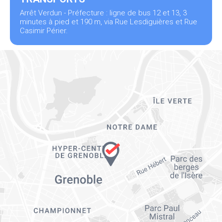
Arrêt Verdun - Préfecture : ligne de bus 12 et 13, 3
minutes à pied et 190 m, via Rue Lesdiguières et Rue
Casimir Périer.