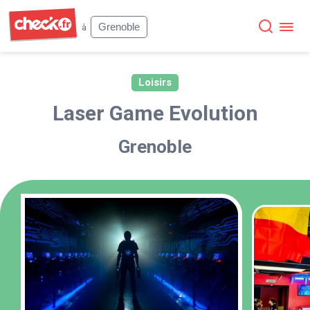
Check
Grenoble
à
Loisirs
Laser Game Evolution
Grenoble