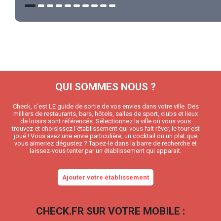
QUI SOMMES NOUS ?
Check, c’est LE guide de sortie de vos envies dans votre ville. Des
milliers de restaurants, bars, hôtels, salles de sport, clubs et lieux
de loisirs sont référencés. Sélectionnez la ville où vous vous
trouvez et choisissez l’établissement qui vous fait rêver, le tour est
joué ! Vous avez une envie particulière, un cocktail ou un plat que
vous aimeriez dégustez ? Tapez-le dans la barre de recherche et
laissez-vous tenter par un établissement qui apparait.
Ajouter votre établissement
CHECK.FR SUR VOTRE MOBILE :