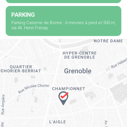
PARKING
Parking Caserne de Bonne : 6 minutes à pied et 500 m,
via All. Henri Frenay.