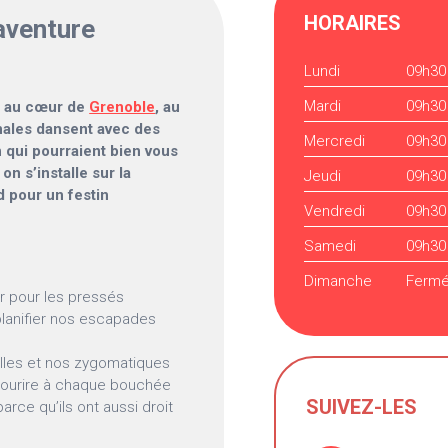
HORAIRES
aventure
Lundi
09h30
Mardi
09h30
ie au cœur de
Grenoble
, au
sanales dansent avec des
Mercredi
09h30
 qui pourraient bien vous
 on s’installe sur la
Jeudi
09h30
d pour un festin
Vendredi
09h30
Samedi
09h30
Dimanche
Ferm
er pour les pressés
planifier nos escapades
illes et nos zygomatiques
sourire à chaque bouchée
SUIVEZ-LES
rce qu’ils ont aussi droit