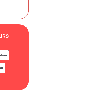
URS
ntino
no