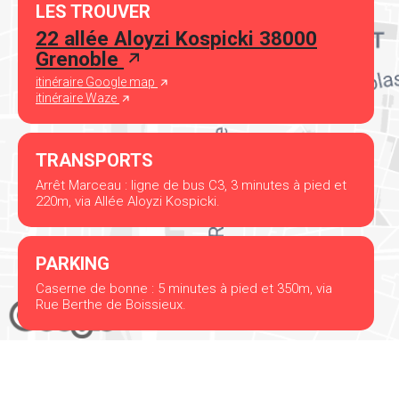
LES TROUVER
22 allée Aloyzi Kospicki 38000
Grenoble
itinéraire Google map
itinéraire Waze
TRANSPORTS
Arrêt Marceau : ligne de bus C3, 3 minutes à pied et
220m, via Allée Aloyzi Kospicki.
PARKING
Caserne de bonne : 5 minutes à pied et 350m, via
Rue Berthe de Boissieux.