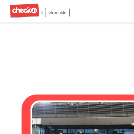
Check
Grenoble
à