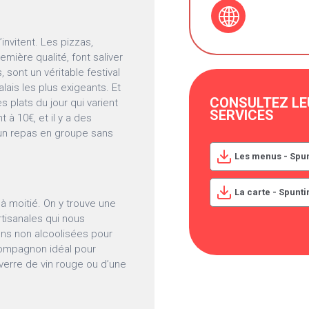
invitent. Les pizzas,
ière qualité, font saliver
, sont un véritable festival
alais les plus exigeants. Et
CONSULTEZ LE
 plats du jour qui varient
SERVICES
 à 10€, et il y a des
 un repas en groupe sans
Les menus - Spu
La carte - Spunti
à moitié. On y trouve une
rtisanales qui nous
sons non alcoolisées pour
compagnon idéal pour
verre de vin rouge ou d’une