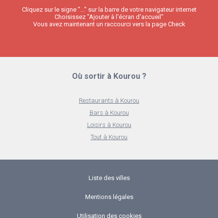
Cliquez sur le signe "..." sur la barre de votre navigateur internet
Choisissez "Ajouter à l'écran d'accueil"
Vous avez maintenant un raccourci vers la page Check
Où sortir à Kourou ?
Restaurants à Kourou
Bars à Kourou
Loisirs à Kourou
Tout à Kourou
Liste des villes
Mentions légales
Utilisation des cookies