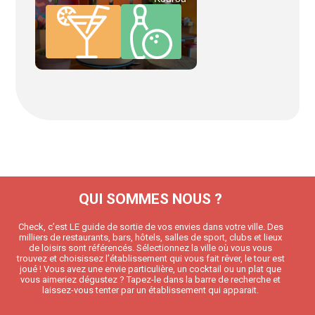
QUI SOMMES NOUS ?
Check, c’est LE guide de sortie de vos envies dans votre ville. Des
milliers de restaurants, bars, hôtels, salles de sport, clubs et lieux
de loisirs sont référencés. Sélectionnez la ville où vous vous
trouvez et choisissez l’établissement qui vous fait rêver, le tour est
joué ! Vous avez une envie particulière, un cocktail ou un plat que
vous aimeriez dégustez ? Tapez-le dans la barre de recherche et
laissez-vous tenter par un établissement qui apparait.