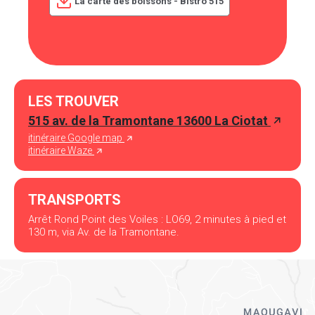
La carte des boissons - Bistro 515
LES TROUVER
515 av. de la Tramontane 13600 La Ciotat
itinéraire Google map
itinéraire Waze
TRANSPORTS
Arrêt Rond Point des Voiles : LO69, 2 minutes à pied et
130 m, via Av. de la Tramontane.