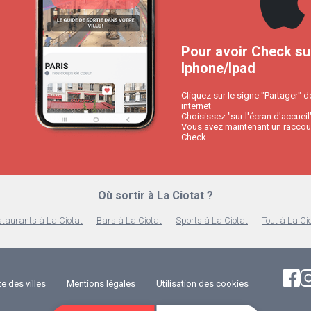
Pour avoir Check su
Iphone/Ipad
Cliquez sur le signe "Partager" d
internet
Choisissez "sur l'écran d'accueil
Vous avez maintenant un raccour
Check
Où sortir à La Ciotat ?
taurants à La Ciotat
Bars à La Ciotat
Sports à La Ciotat
Tout à La Ci
te des villes
Mentions légales
Utilisation des cookies