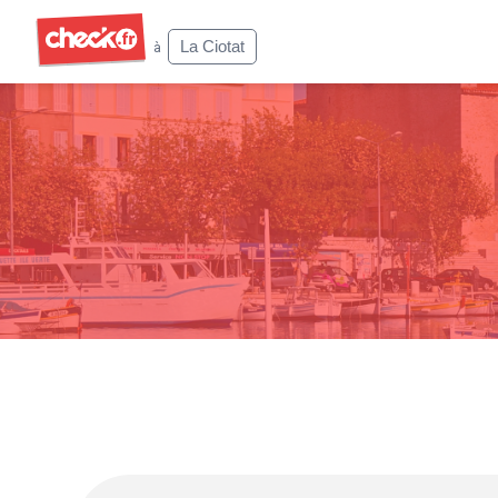
Check
La Ciotat
à