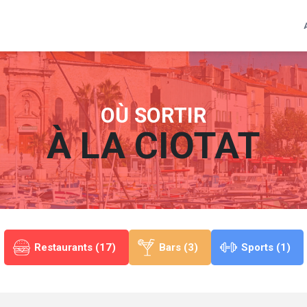
OÙ SORTIR
À
LA CIOTAT
Restaurants (17)
Bars (3)
Sports (1)