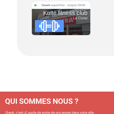
Ouvert
aujourd'hui - Jusqu'à 23h00
Kulte fitness club
La Ciotat
QUI SOMMES NOUS ?
Check, c’est LE guide de sortie de vos envies dans votre ville.