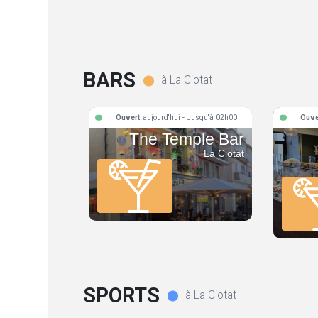
BARS
à La Ciotat
Ouvert
aujourd'hui - Jusqu'à 02h00
Ouve
The Temple Bar
La Ciotat
SPORTS
à La Ciotat