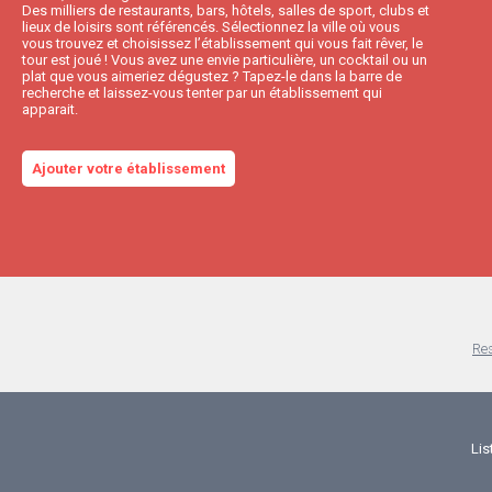
Des milliers de restaurants, bars, hôtels, salles de sport, clubs et
lieux de loisirs sont référencés. Sélectionnez la ville où vous
vous trouvez et choisissez l’établissement qui vous fait rêver, le
tour est joué ! Vous avez une envie particulière, un cocktail ou un
plat que vous aimeriez dégustez ? Tapez-le dans la barre de
recherche et laissez-vous tenter par un établissement qui
apparait.
Ajouter votre établissement
Res
Lis