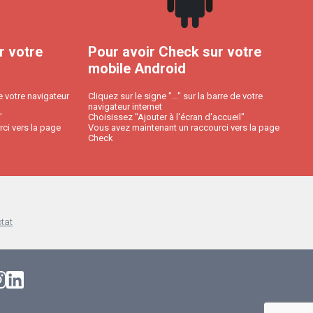
r votre
Pour avoir Check sur votre
mobile Android
e votre navigateur
Cliquez sur le signe "..." sur la barre de votre
navigateur internet
"
Choisissez "Ajouter à l'écran d'accueil"
ci vers la page
Vous avez maintenant un raccourci vers la page
Check
otat