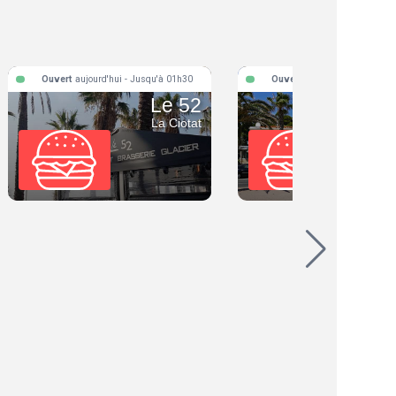
Ouvert
aujourd'hui - Jusqu'à 01h30
Ouvert
aujourd'hui - Jusqu'
Le 52
L'Orch
La Ciotat
La