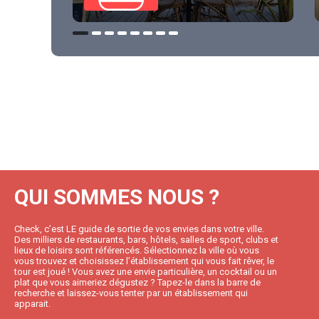
QUI SOMMES NOUS ?
Check, c’est LE guide de sortie de vos envies dans votre ville.
Des milliers de restaurants, bars, hôtels, salles de sport, clubs et
lieux de loisirs sont référencés. Sélectionnez la ville où vous
vous trouvez et choisissez l’établissement qui vous fait rêver, le
tour est joué ! Vous avez une envie particulière, un cocktail ou un
plat que vous aimeriez dégustez ? Tapez-le dans la barre de
recherche et laissez-vous tenter par un établissement qui
apparait.