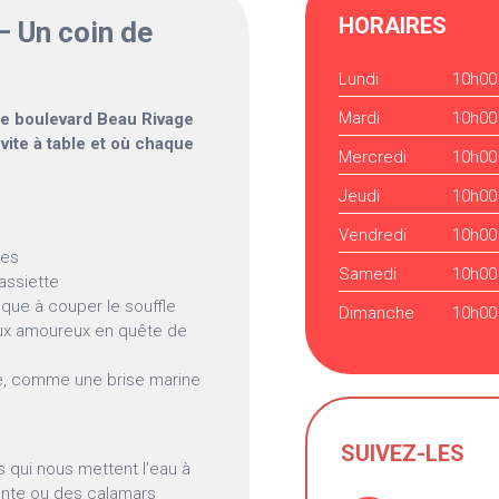
HORAIRES
– Un coin de
Lundi
10h00
Mardi
10h00
 le boulevard Beau Rivage
nvite à table et où chaque
Mercredi
10h00
Jeudi
10h00
Vendredi
10h00
ues
Samedi
10h00
assiette
que à couper le souffle
Dimanche
10h00
 aux amoureux en quête de
e, comme une brise marine
SUIVEZ-LES
 qui nous mettent l’eau à
ante ou des calamars