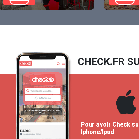
CHECK.FR SU
Pour avoir Check su
Iphone/Ipad