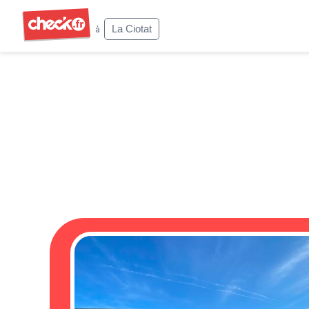
Check
La Ciotat
à