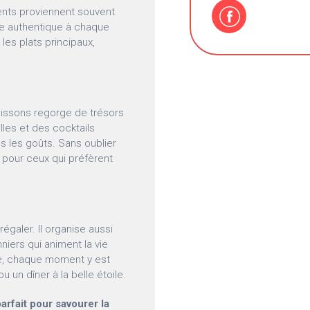
dients proviennent souvent
he authentique à chaque
 les plats principaux,
issons regorge de trésors
lles et des cocktails
ous les goûts. Sans oublier
l pour ceux qui préfèrent
galer. Il organise aussi
iers qui animent la vie
asse, chaque moment y est
u un dîner à la belle étoile.
parfait pour savourer la