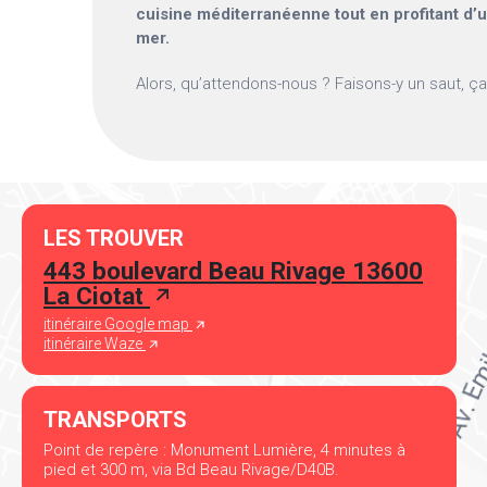
cuisine méditerranéenne tout en profitant d’
mer.
Alors, qu’attendons-nous ? Faisons-y un saut, ça
LES TROUVER
443 boulevard Beau Rivage 13600
La Ciotat
itinéraire Google map
itinéraire Waze
TRANSPORTS
Point de repère : Monument Lumière, 4 minutes à
pied et 300 m, via Bd Beau Rivage/D40B.