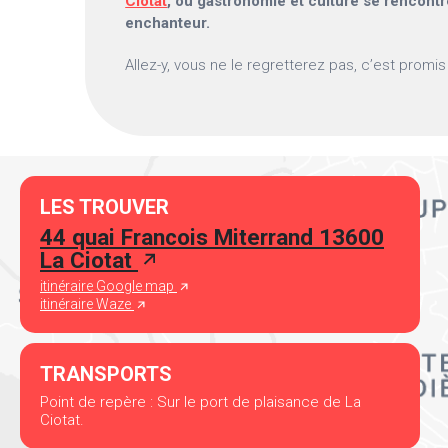
Ciotat
, où gastronomie et culture se rencont
enchanteur.
Allez-y, vous ne le regretterez pas, c’est promis 
LES TROUVER
44 quai Francois Miterrand 13600
La Ciotat
itinéraire Google map
itinéraire Waze
TRANSPORTS
Point de repère : Sur le port de plaisance de La
Ciotat.