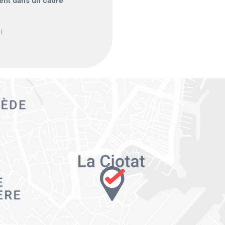
rent dans un cadre
!