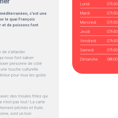
 mer
Lundi
07h30
Mardi
07h30
 méditerranéen, c’est une
ur le quai François
Mercredi
07h30
er et de poissons font
Jeudi
07h30
Vendredi
07h30
Samedi
07h30
e de s’attarder
ui nous font saliver
Dimanche
08h00
laisser personne de côté
une touche culturelle
térieur pour tous les goûts
, avec des moules frites qui
e n’est pas tout ! La carte
chement pêchés et fruits
sonne, sont un bon