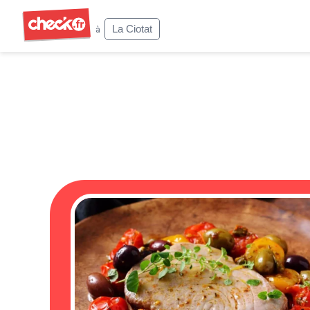
Check
La Ciotat
à