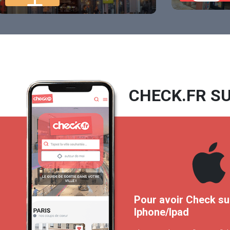
CHECK.FR SU
Pour avoir Check su
Iphone/Ipad