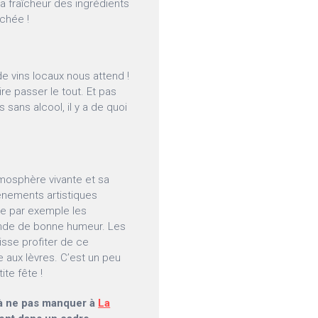
a fraîcheur des ingrédients
chée !
 vins locaux nous attend !
ire passer le tout. Et pas
sans alcool, il y a de quoi
tmosphère vivante et sa
vénements artistiques
me par exemple les
onde de bonne humeur. Les
isse profiter de ce
e aux lèvres. C’est un peu
te fête !
 à ne pas manquer à
La