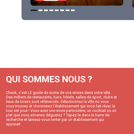
QUI SOMMES NOUS ?
Check, c’est LE guide de sortie de vos envies dans votre ville.
Des milliers de restaurants, bars, hôtels, salles de sport, clubs et
lieux de loisirs sont référencés. Sélectionnez la ville où vous
vous trouvez et choisissez l’établissement qui vous fait rêver, le
tour est joué ! Vous avez une envie particulière, un cocktail ou un
plat que vous aimeriez dégustez ? Tapez-le dans la barre de
recherche et laissez-vous tenter par un établissement qui
apparait.