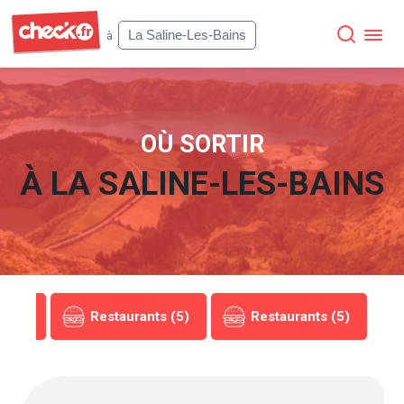
Check
La Saline-Les-Bains
à
OÙ SORTIR
À
LA SALINE-LES-BAINS
s (5)
Restaurants (5)
Restaurants (5)