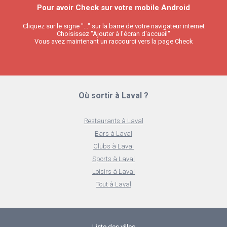
Pour avoir Check sur votre mobile Android
Cliquez sur le signe "..." sur la barre de votre navigateur internet
Choisissez "Ajouter à l'écran d'accueil"
Vous avez maintenant un raccourci vers la page Check
Où sortir à Laval ?
Restaurants à Laval
Bars à Laval
Clubs à Laval
Sports à Laval
Loisirs à Laval
Tout à Laval
Liste des villes