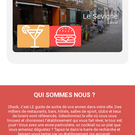
Le Sevigne
Laval
QUI SOMMES NOUS ?
Check, c’est LE guide de sortie de vos envies dans votre ville. Des
milliers de restaurants, bars, hôtels, salles de sport, clubs et lieux
de loisirs sont référencés. Sélectionnez la ville où vous vous
trouvez et choisissez l’établissement qui vous fait rêver, le tour est
joué ! Vous avez une envie particulière, un cocktail ou un plat que
vous aimeriez dégustez ? Tapez-le dans la barre de recherche et
laissez-vous tenter par un établissement qui apparait.