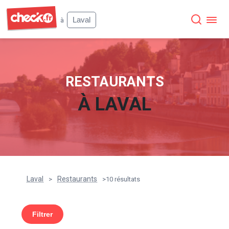
Check
Laval
à
RESTAURANTS
À
LAVAL
Laval
Restaurants
>
>
10 résultats
Filtrer