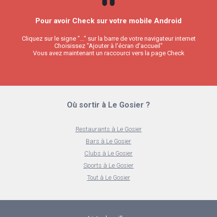
Pour avoir Check sur votre mobile Android
Cliquez sur le signe "..." sur la barre de votre navigateur internet
Choisissez "Ajouter à l'écran d'accueil"
Vous avez maintenant un raccourci vers la page Check
Où sortir à Le Gosier ?
Restaurants à Le Gosier
Bars à Le Gosier
Clubs à Le Gosier
Sports à Le Gosier
Tout à Le Gosier