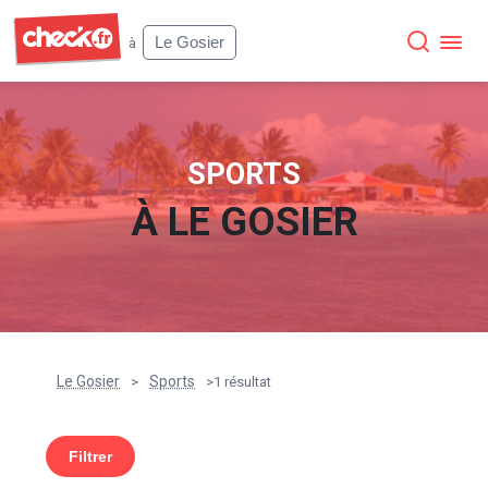
Check
Le Gosier
à
SPORTS
À
LE GOSIER
Le Gosier
Sports
>
>
1 résultat
Filtrer