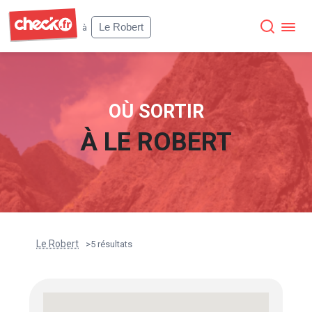
Check
Le Robert
à
OÙ SORTIR
À
LE ROBERT
Le Robert
>
5 résultats