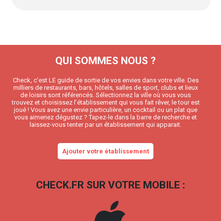
QUI SOMMES NOUS ?
Check, c’est LE guide de sortie de vos envies dans votre ville. Des
milliers de restaurants, bars, hôtels, salles de sport, clubs et lieux
de loisirs sont référencés. Sélectionnez la ville où vous vous
trouvez et choisissez l’établissement qui vous fait rêver, le tour est
joué ! Vous avez une envie particulière, un cocktail ou un plat que
vous aimeriez dégustez ? Tapez-le dans la barre de recherche et
laissez-vous tenter par un établissement qui apparait.
Ajouter votre établissement
CHECK.FR SUR VOTRE MOBILE :