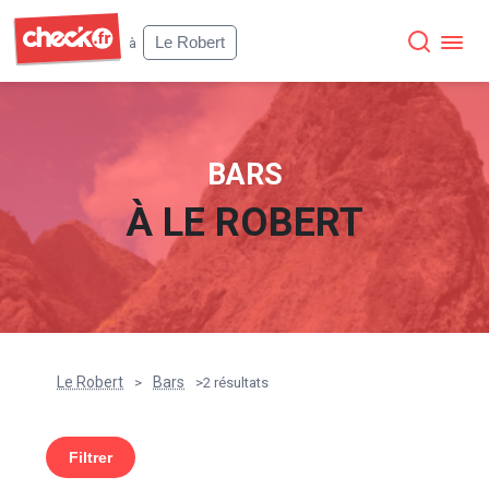
Check
Le Robert
à
BARS
À
LE ROBERT
Le Robert
Bars
>
>
2 résultats
Filtrer