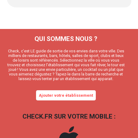
QUI SOMMES NOUS ?
Check, c’est LE guide de sortie de vos envies dans votre ville. Des
milliers de restaurants, bars, hôtels, salles de sport, clubs et lieux
de loisirs sont référencés. Sélectionnez la ville où vous vous
trouvez et choisissez l’établissement qui vous fait rêver, le tour est
joué ! Vous avez une envie particulière, un cocktail ou un plat que
vous aimeriez dégustez ? Tapez-le dans la barre de recherche et
laissez-vous tenter par un établissement qui apparait.
Ajouter votre établissement
CHECK.FR SUR VOTRE MOBILE :