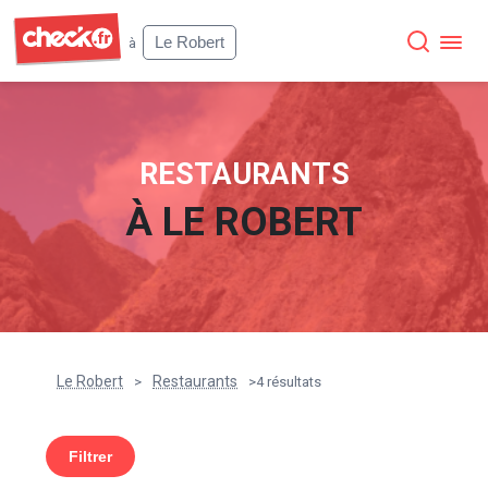
Check
Le Robert
à
RESTAURANTS
À
LE ROBERT
Le Robert
Restaurants
>
>
4 résultats
Filtrer