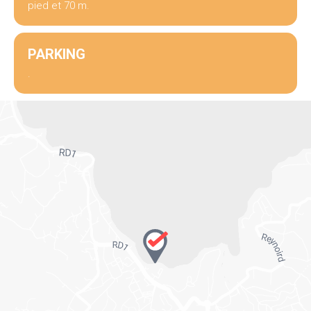
pied et 70 m.
PARKING
.