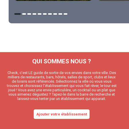
QUI SOMMES NOUS ?
Check, c’est LE guide de sortie de vos envies dans votre ville. Des
milliers de restaurants, bars, hôtels, salles de sport, clubs et lieux
de loisirs sont référencés. Sélectionnez la ville où vous vous
trouvez et choisissez l’établissement qui vous fait rêver, le tour est
joué ! Vous avez une envie particulière, un cocktail ou un plat que
vous aimeriez dégustez ? Tapez-le dans la barre de recherche et
laissez-vous tenter par un établissement qui apparait.
Ajouter votre établissement