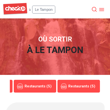
Check
Le Tampon
à
OÙ SORTIR
À
LE TAMPON
s (5)
Restaurants (5)
Restaurants (5)