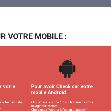
R VOTRE MOBILE :
r votre
Pour avoir Check sur votre
mobile Android
e votre navigateur
Cliquez sur le signe "..." sur la barre de votre
navigateur internet
"
Choisissez "Ajouter à l'écran d'accueil"