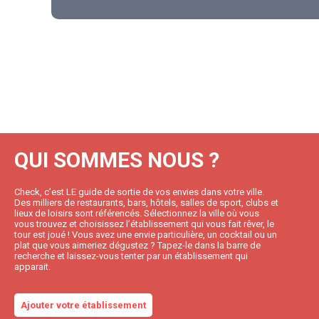
QUI SOMMES NOUS ?
Check, c’est LE guide de sortie de vos envies dans votre ville.
Des milliers de restaurants, bars, hôtels, salles de sport, clubs et
lieux de loisirs sont référencés. Sélectionnez la ville où vous
vous trouvez et choisissez l’établissement qui vous fait rêver, le
tour est joué ! Vous avez une envie particulière, un cocktail ou un
plat que vous aimeriez dégustez ? Tapez-le dans la barre de
recherche et laissez-vous tenter par un établissement qui
apparait.
Ajouter votre établissement