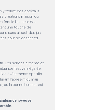
n y trouve des cocktails
 des créations maison qui
ales font le bonheur des
utent une touche de
sons sans alcool, des jus
rfaits pour se désaltérer
rtir. Les soirées à thème et
mbiance festive inégalée.
s, les événements sportifs
urant l’après-midi, mais
ée, où la bonne humeur est
e ambiance joyeuse,
orable.