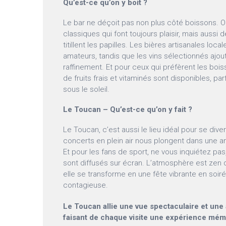
Qu’est-ce qu’on y boit ?
Le bar ne déçoit pas non plus côté boissons. O
classiques qui font toujours plaisir, mais aussi
titillent les papilles. Les bières artisanales loc
amateurs, tandis que les vins sélectionnés ajo
raffinement. Et pour ceux qui préfèrent les bois
de fruits frais et vitaminés sont disponibles, pa
sous le soleil.
Le Toucan – Qu’est-ce qu’on y fait ?
Le Toucan, c’est aussi le lieu idéal pour se dive
concerts en plein air nous plongent dans une a
Et pour les fans de sport, ne vous inquiétez pa
sont diffusés sur écran. L’atmosphère est zen d
elle se transforme en une fête vibrante en soir
contagieuse.
Le Toucan allie une vue spectaculaire et un
faisant de chaque visite une expérience mém