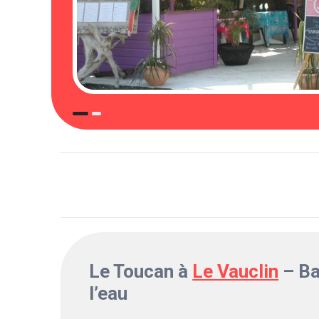
Le Toucan à
Le Vauclin
– Ba
l’eau