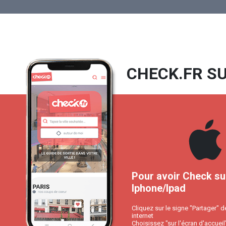
CHECK.FR SU
Pour avoir Check su
Iphone/Ipad
Cliquez sur le signe "Partager" d
internet
Choisissez "sur l'écran d'accueil