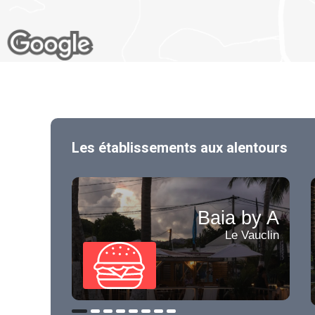
Les établissements aux alentours
Baia by A
Le Vauclin