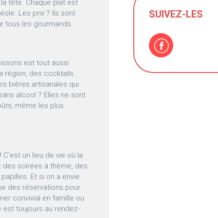
la tête. Chaque plat est
SUIVEZ-LES
le. Les prix ? Ils sont
ur tous les gourmands.
issons est tout aussi
a région, des cocktails
es bières artisanales qui
sans alcool ? Elles ne sont
oûts, même les plus
 C’est un lieu de vie où la
t des soirées à thème, des
papilles. Et si on a envie
se des réservations pour
er convivial en famille ou
e est toujours au rendez-