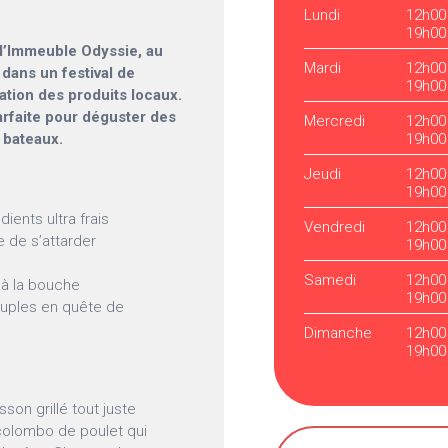
Lundi
12h00
19h00
 l’Immeuble Odyssie, au
Mardi
12h00
dans un festival de
19h00
ation des produits locaux.
rfaite pour déguster des
Mercredi
12h00
 bateaux.
19h00
Jeudi
12h00
19h00
ients ultra frais
Vendredi
12h00
 de s’attarder
19h00
Samedi
12h00
 à la bouche
19h00
couples en quête de
Dimanche
12h00
19h00
sson grillé tout juste
 colombo de poulet qui