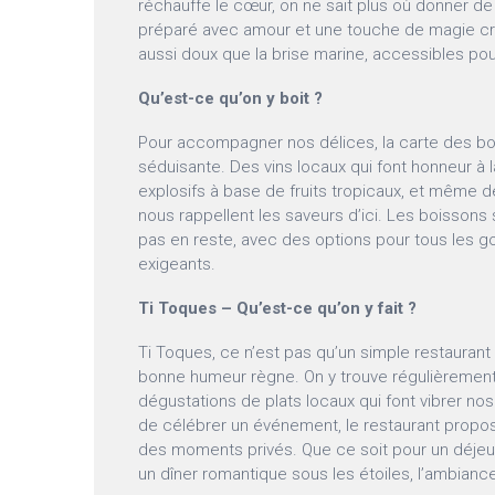
réchauffe le cœur, on ne sait plus où donner de 
préparé avec amour et une touche de magie créo
aussi doux que la brise marine, accessibles po
Qu’est-ce qu’on y boit ?
Pour accompagner nos délices, la carte des bo
séduisante. Des vins locaux qui font honneur à l
explosifs à base de fruits tropicaux, et même d
nous rappellent les saveurs d’ici. Les boissons 
pas en reste, avec des options pour tous les g
exigeants.
Ti Toques – Qu’est-ce qu’on y fait ?
Ti Toques, ce n’est pas qu’un simple restaurant !
bonne humeur règne. On y trouve régulièremen
dégustations de plats locaux qui font vibrer nos 
de célébrer un événement, le restaurant propo
des moments privés. Que ce soit pour un déjeun
un dîner romantique sous les étoiles, l’ambianc