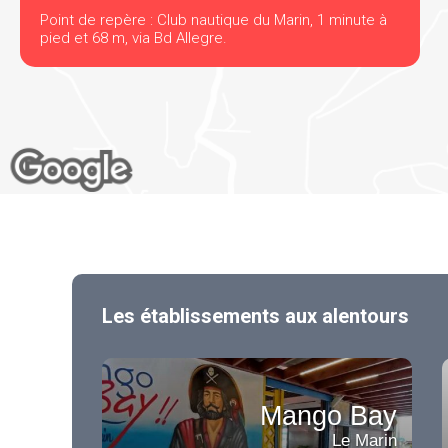
Point de repère : Club nautique du Marin, 1 minute à
pied et 68 m, via Bd Allegre.
Les établissements aux alentours
Mango Bay
Le Marin