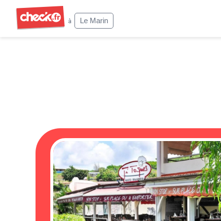
Check
Le Marin
à