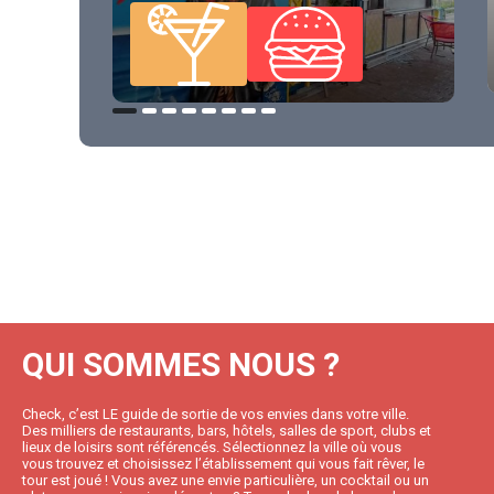
QUI SOMMES NOUS ?
Check, c’est LE guide de sortie de vos envies dans votre ville.
Des milliers de restaurants, bars, hôtels, salles de sport, clubs et
lieux de loisirs sont référencés. Sélectionnez la ville où vous
vous trouvez et choisissez l’établissement qui vous fait rêver, le
tour est joué ! Vous avez une envie particulière, un cocktail ou un