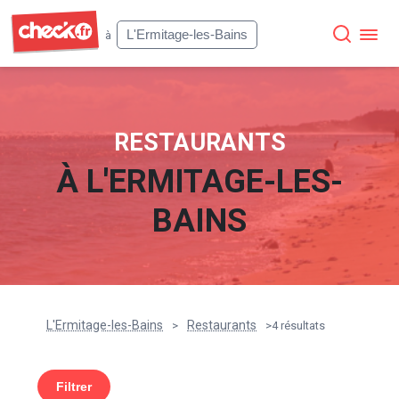
Check
L'Ermitage-les-Bains
à
RESTAURANTS
À
L'ERMITAGE-LES-
BAINS
L'Ermitage-les-Bains
Restaurants
>
>
4 résultats
Filtrer