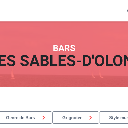
BARS
ES SABLES-D'OLO
Genre de Bars
Grignoter
Style mus