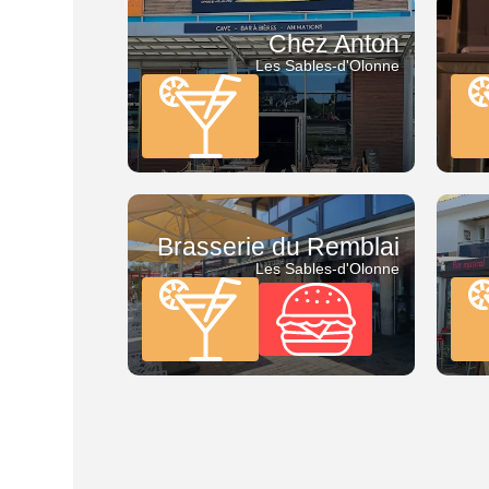
Chez Anton
Les Sables-d'Olonne
Brasserie du Remblai
Les Sables-d'Olonne