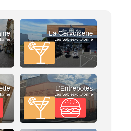
aine
La Cervoiserie
Olonne
Les Sables-d'Olonne
ette
L'Entrepotes
Olonne
Les Sables-d'Olonne