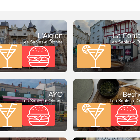
Bar à bières
Planches
Electro
Bar à cocktails
Snacks
Varié
Bar à jeux
Tapas
L'Aiglon
La Font
Bar à vins
Les Sables-d'Olonne
Les Sables-d'
Bar/Café
PMU
Pub
Salon de thé
AYO
Bech
Les Sables-d'Olonne
Les Sables-d'