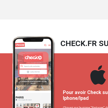
CHECK.FR SU
Pour avoir Check su
Iphone/Ipad
Cliquez sur le signe "Partager" d