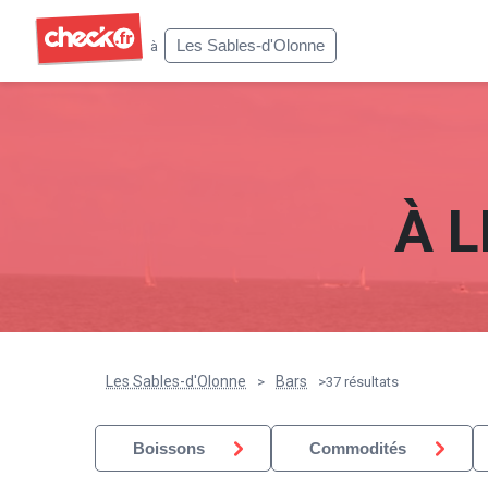
Check
Les Sables-d'Olonne
à
À
L
Les Sables-d'Olonne
Bars
>
>
37 résultats
Boissons
Commodités