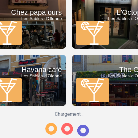
Chez papa ours
L'Oct
Les Sables-d'Olonne
Les Sables-d'
Havana café
The G
Les Sables-d'Olonne
Les Sables-d'
Chargement...