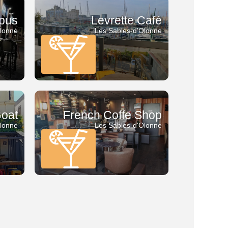
opus
Levrette Café
Olonne
Les Sables-d'Olonne
oat
French Coffe Shop
Olonne
Les Sables-d'Olonne