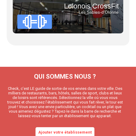
Lolonois CrossFit
Les Sables-d'Olonne
QUI SOMMES NOUS ?
Check, c’est LE guide de sortie de vos envies dans votre ville. Des
milliers de restaurants, bars, hôtels, salles de sport, clubs et lieux
de loisirs sont référencés. Sélectionnez la ville où vous vous
trouvez et choisissez l’établissement qui vous fait rêver, le tour est
joué ! Vous avez une envie particulière, un cocktail ou un plat que
vous aimeriez dégustez ? Tapez-le dans la barre de recherche et
laissez-vous tenter par un établissement qui apparait.
Ajouter votre établissement