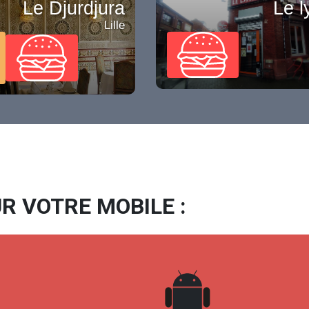
Le Djurdjura
Le l
Lille
R VOTRE MOBILE :