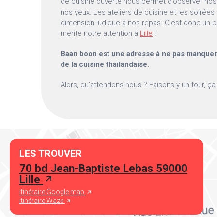
de cuisine ouverte nous permet d’observer nos
nos yeux. Les ateliers de cuisine et les soirée
dimension ludique à nos repas. C’est donc un pe
mérite notre attention à
Lille
!
Baan boon est une adresse à ne pas manquer
de la cuisine thaïlandaise.
Alors, qu’attendons-nous ? Faisons-y un tour, ça 
LES TROUVER
70 bd Jean-Baptiste Lebas 59000
Lille
itinéraire Google map
itinéraire Waze