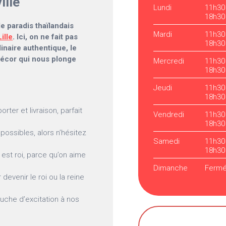
ille
Lundi
11h30
18h30
e paradis thaïlandais
Mardi
11h30
Lille
. Ici, on ne fait pas
18h30
naire authentique, le
décor qui nous plonge
Mercredi
11h30
18h30
Jeudi
11h30
18h30
ter et livraison, parfait
Vendredi
11h30
18h30
possibles, alors n’hésitez
Samedi
11h30
18h30
 est roi, parce qu’on aime
Dimanche
Ferm
devenir le roi ou la reine
uche d’excitation à nos