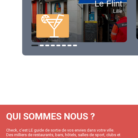
Le Flint
Lille
QUI SOMMES NOUS ?
Check, c’est LE guide de sortie de vos envies dans votre ville.
Des milliers de restaurants, bars, hôtels, salles de sport, clubs et