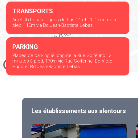
TRANSPORTS
Arrêt Jb Lebas : lignes de bus 14 et L1, 1 minute à
pied, 110m via Bd Jean-Baptiste Lebas.
PARKING
Places de parking le long de la Rue Solférino : 2
minutes à pied, 170m via Rue Solférino, Bd Victor
Hugo et Bd Jean-Baptiste Lebas.
Les établissements aux alentours