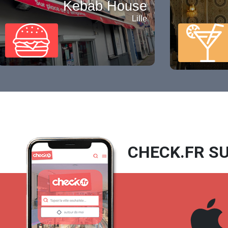
Kebab House
Lille
CHECK.FR SU