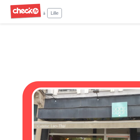
Check
Lille
à