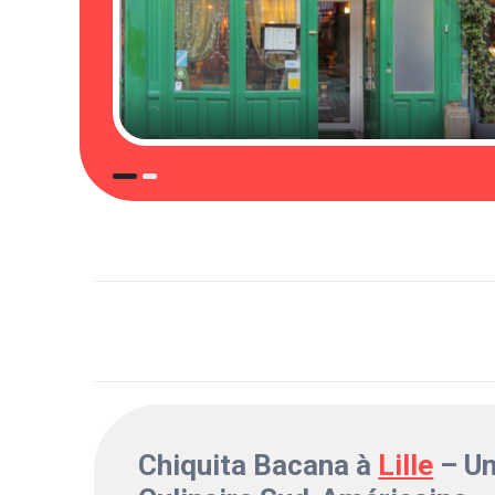
Chiquita Bacana à
Lille
– Un