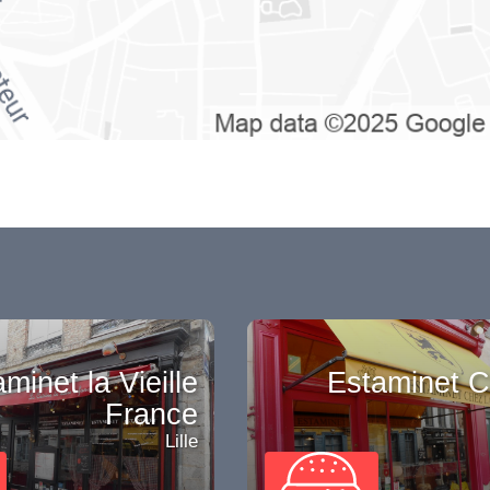
minet la Vieille
Estaminet C
France
Lille