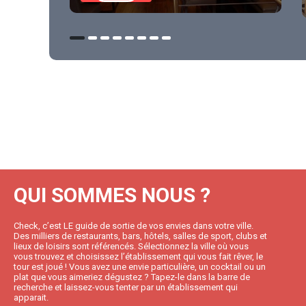
QUI SOMMES NOUS ?
Check, c’est LE guide de sortie de vos envies dans votre ville.
Des milliers de restaurants, bars, hôtels, salles de sport, clubs et
lieux de loisirs sont référencés. Sélectionnez la ville où vous
vous trouvez et choisissez l’établissement qui vous fait rêver, le
tour est joué ! Vous avez une envie particulière, un cocktail ou un
plat que vous aimeriez dégustez ? Tapez-le dans la barre de
recherche et laissez-vous tenter par un établissement qui
apparait.