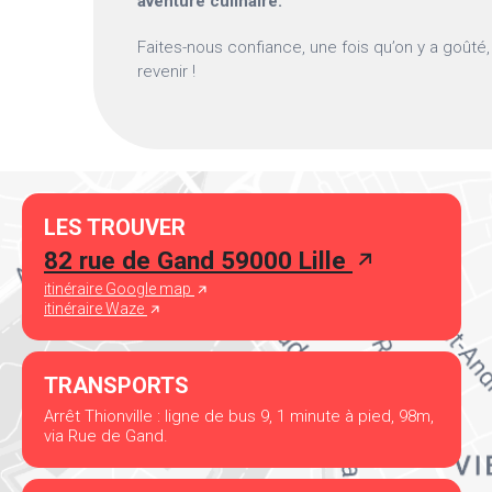
aventure culinaire.
Faites-nous confiance, une fois qu’on y a goûté, 
revenir !
LES TROUVER
82 rue de Gand 59000 Lille
itinéraire Google map
itinéraire Waze
TRANSPORTS
Arrêt Thionville : ligne de bus 9, 1 minute à pied, 98m,
via Rue de Gand.