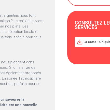
 et argentins nous font
aison ? La caipirinha y est
CONSULTEZ LE
er nos plats. Les
SERVICES
une sélection locale et
s frais, sont là pour tous
La carte - Chiqu
es nous plongent dans
ses. Si on a envie de
 sont également proposés
 En soirée, l’atmosphère
quilles, parfaits pour un
our savourer la
isite est une nouvelle