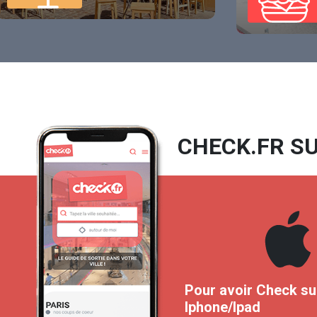
CHECK.FR SU
Pour avoir Check su
Iphone/Ipad