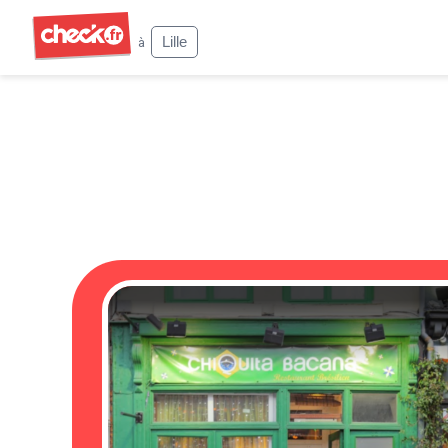
Check
Lille
à