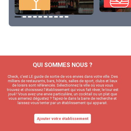
QUI SOMMES NOUS ?
Check, c’est LE guide de sortie de vos envies dans votre ville. Des
milliers de restaurants, bars, hôtels, salles de sport, clubs et lieux
de loisirs sont référencés. Sélectionnez la ville où vous vous
trouvez et choisissez l’établissement qui vous fait rêver, le tour est
joué ! Vous avez une envie particulière, un cocktail ou un plat que
vous aimeriez dégustez ? Tapez-le dans la barre de recherche et
laissez-vous tenter par un établissement qui apparait.
Ajouter votre établissement