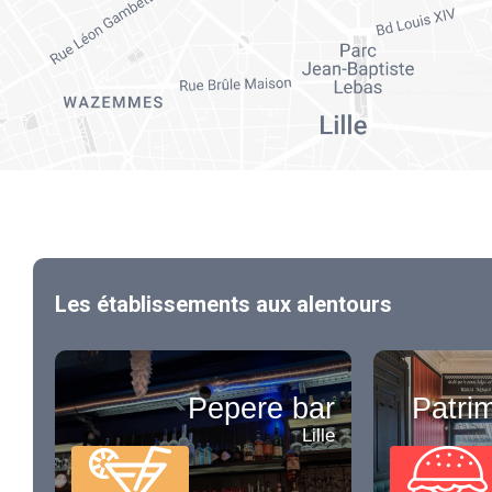
Les établissements aux alentours
Pepere bar
Patri
Lille