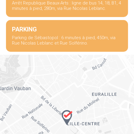
Arrêt Republique Beaux-Arts : ligne de bus 14, 18, B1, 4
minutes à pied, 280m, via Rue Nicolas Leblanc.
PARKING
Parking de Sébastopol : 6 minutes à pied, 450m, via
Rue Nicolas Leblanc et Rue Solférino.