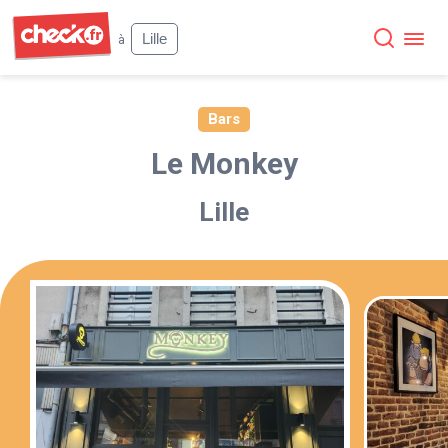
Check
Lille
à
Bars
Le Monkey
Lille