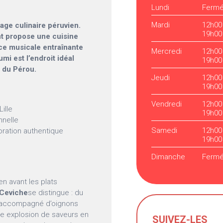
Lundi
Ferm
Mardi
12h00
yage culinaire péruvien.
19h00
nt propose une cuisine
ce musicale entraînante
Mercredi
12h00
i est l’endroit idéal
19h00
 du Pérou.
Jeudi
12h00
19h00
Vendredi
12h00
ille
19h00
nnelle
Samedi
12h00
ration authentique
19h00
Dimanche
Ferm
en avant les plats
Ceviche
se distingue : du
t, accompagné d’oignons
ne explosion de saveurs en
SUIVEZ-LES