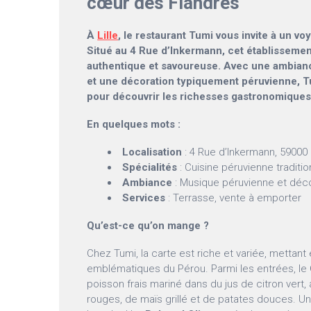
cœur des Flandres
À
Lille
, le restaurant Tumi vous invite à un vo
Situé au 4 Rue d’Inkermann, cet établisseme
authentique et savoureuse. Avec une ambian
et une décoration typiquement péruvienne, Tum
pour découvrir les richesses gastronomiques
En quelques mots :
Localisation
: 4 Rue d’Inkermann, 59000 L
Spécialités
: Cuisine péruvienne traditio
Ambiance
: Musique péruvienne et déco
Services
: Terrasse, vente à emporter
Qu’est-ce qu’on mange ?
Chez Tumi, la carte est riche et variée, mettant 
emblématiques du Pérou. Parmi les entrées, le
poisson frais mariné dans du jus de citron ver
rouges, de maïs grillé et de patates douces. U