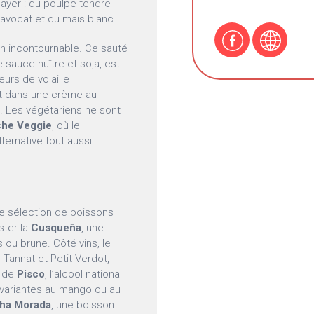
ayer : du poulpe tendre
’avocat et du maïs blanc.
n incontournable. Ce sauté
sauce huître et soja, est
eurs de volaille
et dans une crème au
. Les végétariens ne sont
che Veggie
, où le
ternative tout aussi
 sélection de boissons
ster la
Cusqueña
, une
 ou brune. Côté vins, le
Tannat et Petit Verdot,
e de
Pisco
, l’alcool national
 variantes au mango ou au
ha Morada
, une boisson