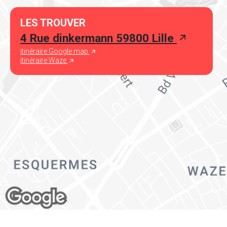
LES TROUVER
4 Rue dinkermann 59800 Lille
itinéraire Google map
itinéraire Waze