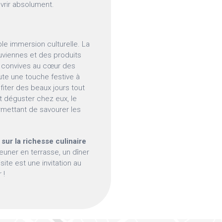
uvrir absolument.
ble immersion culturelle. La
uviennes et des produits
es convives au cœur des
ute une touche festive à
fiter des beaux jours tout
t déguster chez eux, le
rmettant de savourer les
sur la richesse culinaire
euner en terrasse, un dîner
te est une invitation au
 !