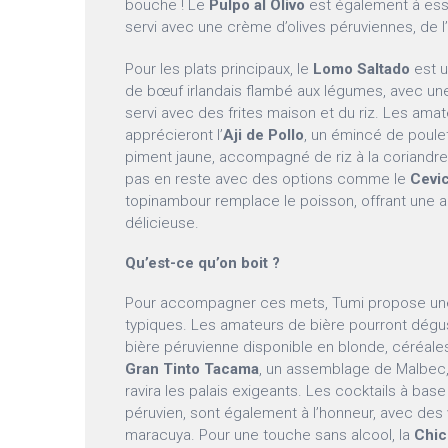
bouche ! Le
Pulpo al Olivo
est également à ess
servi avec une crème d’olives péruviennes, de l
Pour les plats principaux, le
Lomo Saltado
est u
de bœuf irlandais flambé aux légumes, avec une 
servi avec des frites maison et du riz. Les amat
apprécieront l’
Aji de Pollo
, un émincé de poul
piment jaune, accompagné de riz à la coriandre
pas en reste avec des options comme le
Cevi
topinambour remplace le poisson, offrant une al
délicieuse.
Qu’est-ce qu’on boit ?
Pour accompagner ces mets, Tumi propose une
typiques. Les amateurs de bière pourront dégu
bière péruvienne disponible en blonde, céréales
Gran Tinto Tacama
, un assemblage de Malbec, 
ravira les palais exigeants. Les cocktails à bas
péruvien, sont également à l’honneur, avec des
maracuya. Pour une touche sans alcool, la
Chic