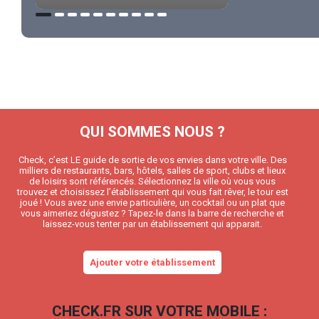
QUI SOMMES NOUS ?
Check, c’est LE guide de sortie de vos envies dans votre ville. Des
milliers de restaurants, bars, hôtels, salles de sport, clubs et lieux
de loisirs sont référencés. Sélectionnez la ville où vous vous
trouvez et choisissez l’établissement qui vous fait rêver, le tour est
joué ! Vous avez une envie particulière, un cocktail ou un plat que
vous aimeriez dégustez ? Tapez-le dans la barre de recherche et
laissez-vous tenter par un établissement qui apparait.
Ajouter votre établissement
CHECK.FR SUR VOTRE MOBILE :