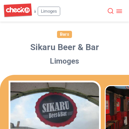
Check
Limoges
à
Bars
Sikaru Beer & Bar
Limoges