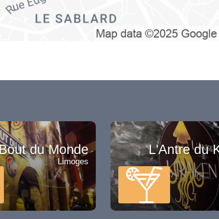
Bout du Monde
L'Antre du 
Limoges