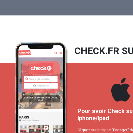
CHECK.FR SU
Pour avoir Check su
Iphone/Ipad
Cliquez sur le signe "Partager" d