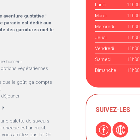
Lundi
11h00
Mardi
11h00
 aventure gustative !
de paradis est dédié aux
Mercredi
11h00
lité des garnitures met le
Jeudi
11h00
Vendredi
11h00
Samedi
11h00
onne humeur
s options végétariennes
Dimanche
11h00
ce que le goût, ça compte
!
s déjeuner
 ?
SUIVEZ-LES
 une palette de saveurs
am cheese est un must,
vous arrêtez pas là ! On