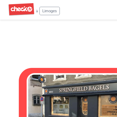
Check
Limoges
à