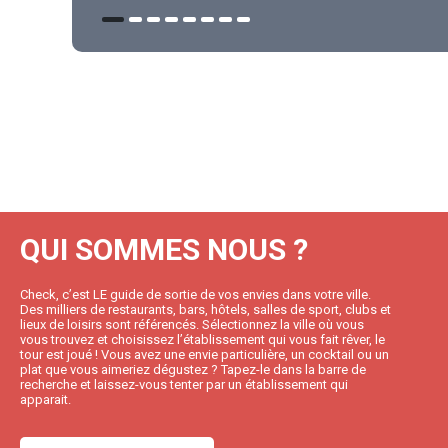
QUI SOMMES NOUS ?
Check, c’est LE guide de sortie de vos envies dans votre ville.
Des milliers de restaurants, bars, hôtels, salles de sport, clubs et
lieux de loisirs sont référencés. Sélectionnez la ville où vous
vous trouvez et choisissez l’établissement qui vous fait rêver, le
tour est joué ! Vous avez une envie particulière, un cocktail ou un
plat que vous aimeriez dégustez ? Tapez-le dans la barre de
recherche et laissez-vous tenter par un établissement qui
apparait.