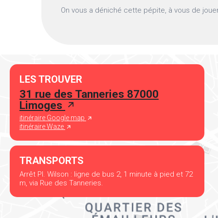
On vous a déniché cette pépite, à vous de jouer 
LES TROUVER
31 rue des Tanneries 87000
Limoges
itinéraire Google map
itinéraire Waze
TRANSPORTS
Arrêt Pl. Wilson : ligne de bus 2, 1 minute à pied et 72
m, via Rue des Tanneries.