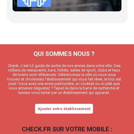
QUI SOMMES NOUS ?
Check, c’est LE guide de sortie de vos envies dans votre ville. Des
milliers de restaurants, bars, hôtels, salles de sport, clubs et lieux
de loisirs sont référencés. Sélectionnez la ville où vous vous
trouvez et choisissez l’établissement qui vous fait rêver, le tour est
joué ! Vous avez une envie particulière, un cocktail ou un plat que
vous aimeriez dégustez ? Tapez-le dans la barre de recherche et
laissez-vous tenter par un établissement qui apparait.
Ajouter votre établissement
CHECK.FR SUR VOTRE MOBILE :