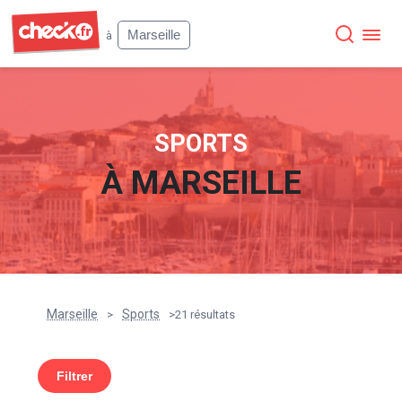
Check
Marseille
à
SPORTS
À
MARSEILLE
Marseille
Sports
>
>
21 résultats
Filtrer