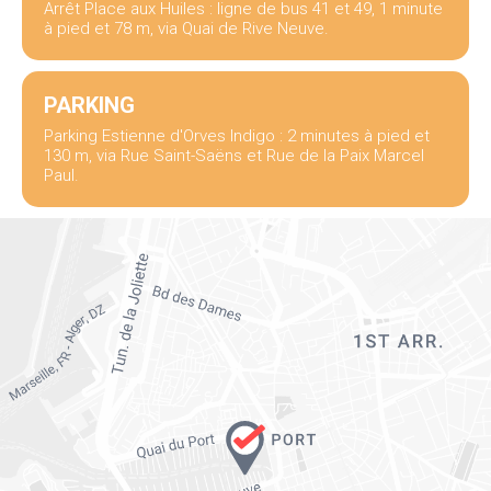
Arrêt Place aux Huiles : ligne de bus 41 et 49, 1 minute
à pied et 78 m, via Quai de Rive Neuve.
PARKING
Parking Estienne d'Orves Indigo : 2 minutes à pied et
130 m, via Rue Saint-Saëns et Rue de la Paix Marcel
Paul.