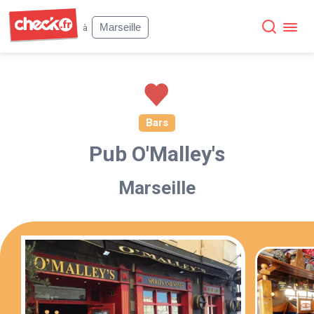
Check
Marseille
à
Bars
Pub O'Malley's
Marseille