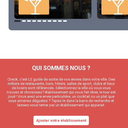
QUI SOMMES NOUS ?
Check, c’est LE guide de sortie de vos envies dans votre ville. Des
milliers de restaurants, bars, hôtels, salles de sport, clubs et lieux
de loisirs sont référencés. Sélectionnez la ville où vous vous
trouvez et choisissez l’établissement qui vous fait rêver, le tour est
joué ! Vous avez une envie particulière, un cocktail ou un plat que
vous aimeriez dégustez ? Tapez-le dans la barre de recherche et
laissez-vous tenter par un établissement qui apparait.
Ajouter votre établissement