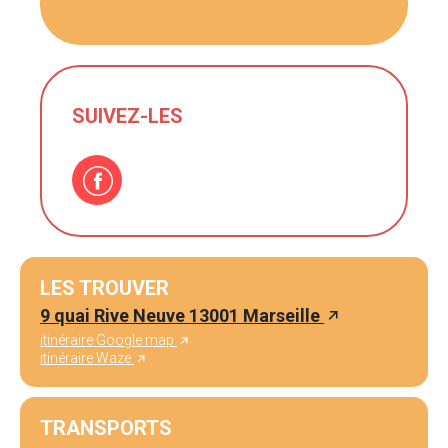
SUIVEZ-LES
LES TROUVER
9 quai Rive Neuve 13001 Marseille
itinéraire Google map
itinéraire Waze
TRANSPORTS