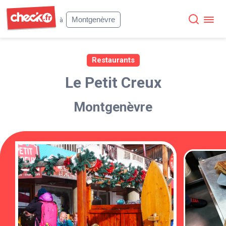
Check
Montgenèvre
à
Restaurants
Le Petit Creux
Montgenèvre