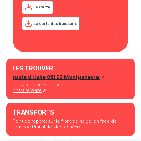
La Carte
La carte des boissons
LES TROUVER
route d'Italie 05100 Montgenèvre
itinéraire Google map
itinéraire Waze
TRANSPORTS
Point de repère: sur le front de neige, en face de
l'espace Prarial de Montgenèvre.