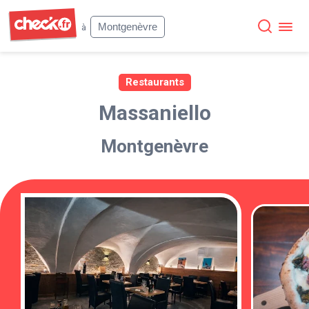
Check
Montgenèvre
à
Restaurants
Massaniello
Montgenèvre