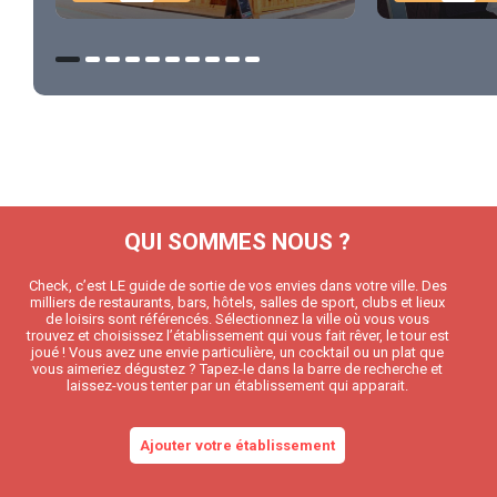
QUI SOMMES NOUS ?
Check, c’est LE guide de sortie de vos envies dans votre ville. Des
milliers de restaurants, bars, hôtels, salles de sport, clubs et lieux
de loisirs sont référencés. Sélectionnez la ville où vous vous
trouvez et choisissez l’établissement qui vous fait rêver, le tour est
joué ! Vous avez une envie particulière, un cocktail ou un plat que
vous aimeriez dégustez ? Tapez-le dans la barre de recherche et
laissez-vous tenter par un établissement qui apparait.
Ajouter votre établissement