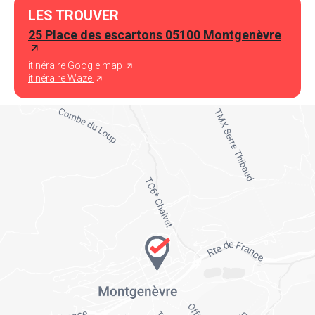
LES TROUVER
25 Place des escartons 05100 Montgenèvre
itinéraire Google map
itinéraire Waze