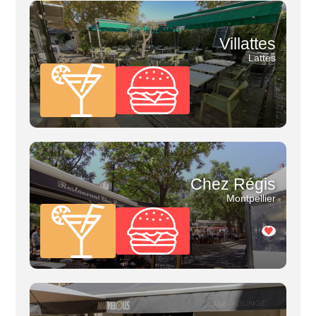
Villattes
Lattes
Chez Régis
Montpellier