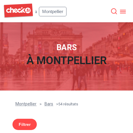
Check
Montpellier
à
BARS
À
MONTPELLIER
Montpellier
Bars
>
>
54 résultats
Filtrer