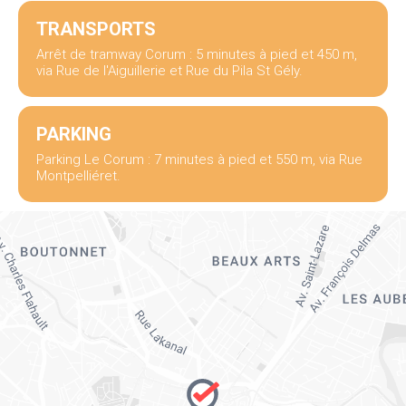
TRANSPORTS
Arrêt de tramway Corum : 5 minutes à pied et 450 m,
via Rue de l'Aiguillerie et Rue du Pila St Gély.
PARKING
Parking Le Corum : 7 minutes à pied et 550 m, via Rue
Montpelliéret.