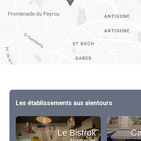
Les établissements aux alentours
Le Bistrok
Ca
Montpellier