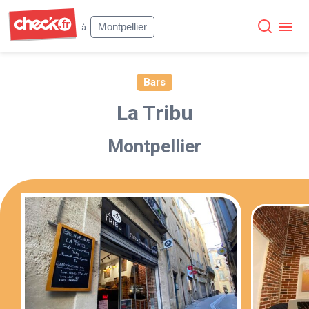
Check
Montpellier
à
Bars
La Tribu
Montpellier