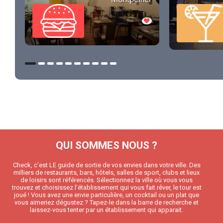
QUI SOMMES NOUS ?
Check, c’est LE guide de sortie de vos envies dans votre ville. Des
milliers de restaurants, bars, hôtels, salles de sport, clubs et lieux
de loisirs sont référencés. Sélectionnez la ville où vous vous
trouvez et choisissez l’établissement qui vous fait rêver, le tour est
joué ! Vous avez une envie particulière, un cocktail ou un plat que
vous aimeriez dégustez ? Tapez-le dans la barre de recherche et
laissez-vous tenter par un établissement qui apparait.