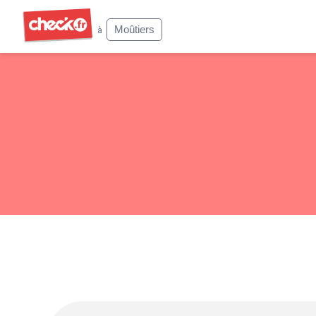
Check
Moûtiers
à