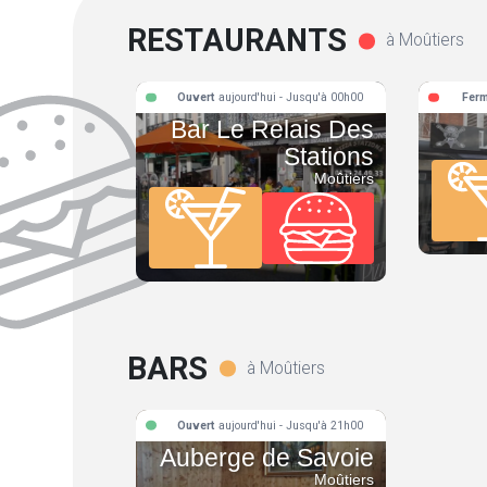
RESTAURANTS
à Moûtiers
Ouvert
aujourd'hui - Jusqu'à 00h00
Fer
Bar Le Relais Des
Stations
Moûtiers
BARS
à Moûtiers
Ouvert
aujourd'hui - Jusqu'à 21h00
Auberge de Savoie
Moûtiers