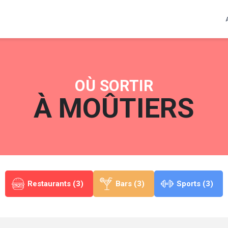
OÙ SORTIR
À
MOÛTIERS
Restaurants (3)
Bars (3)
Sports (3)