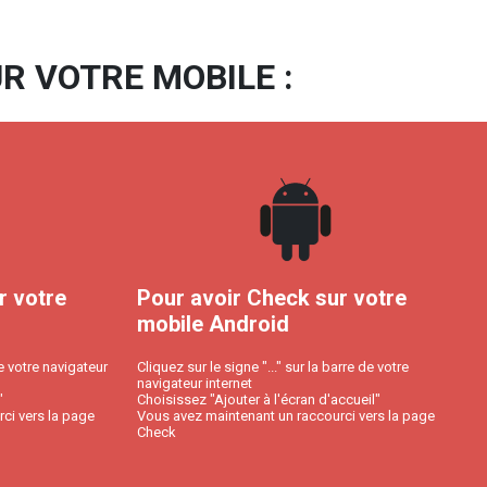
R VOTRE MOBILE :
r votre
Pour avoir Check sur votre
mobile Android
e votre navigateur
Cliquez sur le signe "..." sur la barre de votre
navigateur internet
"
Choisissez "Ajouter à l'écran d'accueil"
ci vers la page
Vous avez maintenant un raccourci vers la page
Check