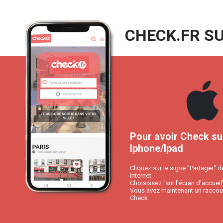
CHECK.FR SU
Pour avoir Check su
Iphone/Ipad
Cliquez sur le signe "Partager" d
internet
Choisissez "sur l'écran d'accueil
Vous avez maintenant un raccour
Check