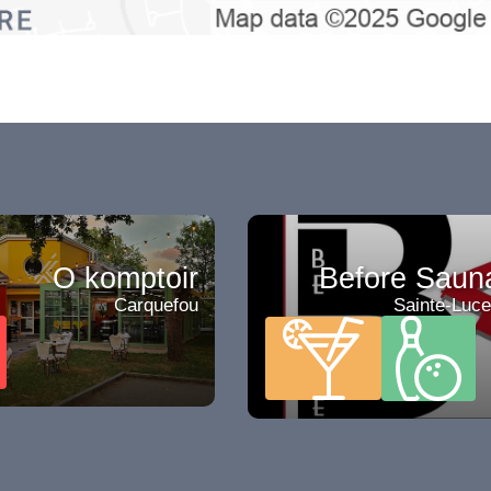
O komptoir
Before Saun
Carquefou
Sainte-Luce