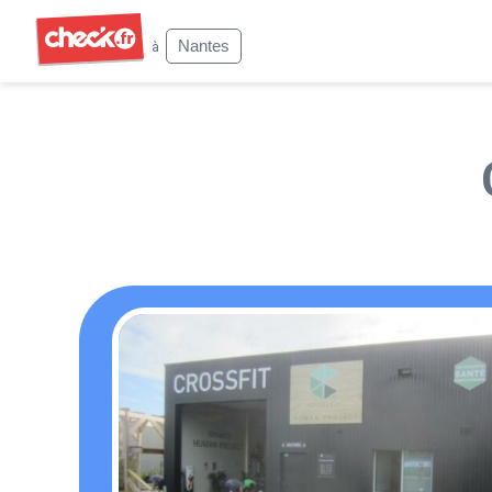
Check
Nantes
à