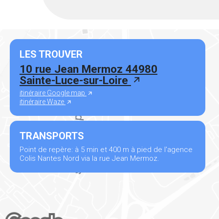
LES TROUVER
10 rue Jean Mermoz 44980
Sainte-Luce-sur-Loire
itinéraire Google map
itinéraire Waze
TRANSPORTS
Point de repère: à 5 min et 400 m à pied de l'agence
Colis Nantes Nord via la rue Jean Mermoz.