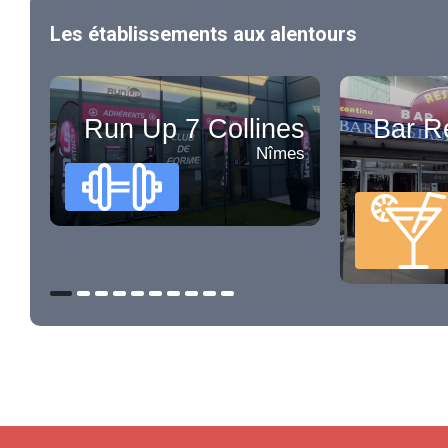
Les établissements aux alentours
Run Up 7 Collines
Bar R
Nîmes