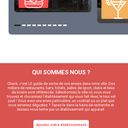
QUI SOMMES NOUS ?
Check, c’est LE guide de sortie de vos envies dans votre ville. Des
milliers de restaurants, bars, hôtels, salles de sport, clubs et lieux
de loisirs sont référencés. Sélectionnez la ville où vous vous
trouvez et choisissez l’établissement qui vous fait rêver, le tour est
joué ! Vous avez une envie particulière, un cocktail ou un plat que
vous aimeriez dégustez ? Tapez-le dans la barre de recherche et
laissez-vous tenter par un établissement qui apparait.
Ajouter votre établissement