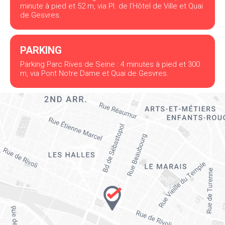
minute à pied et 52 m, via Pl. de l'Hôtel de Ville et Quai
de Gesvres.
PARKING
Parking Parc Rives de Seine : 4 minutes à pied et 300
m, via Pont Notre Dame et Quai de Gesvres.