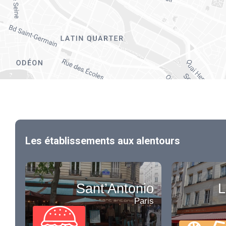
Les établissements aux alentours
Sant’Antonio
L
Paris