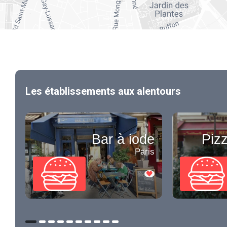
Les établissements aux alentours
Bar à iode
Piz
Paris