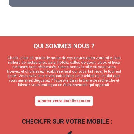
QUI SOMMES NOUS ?
Check, c’est LE guide de sortie de vos envies dans votre ville. Des
milliers de restaurants, bars, hôtels, salles de sport, clubs et lieux
de loisirs sont référencés. Sélectionnez la ville où vous vous
trouvez et choisissez l’établissement qui vous fait rêver, le tour est
joué ! Vous avez une envie particulière, un cocktail ou un plat que
vous aimeriez dégustez ? Tapez-le dans la barre de recherche et
laissez-vous tenter par un établissement qui apparait.
Ajouter votre établissement
CHECK.FR SUR VOTRE MOBILE :