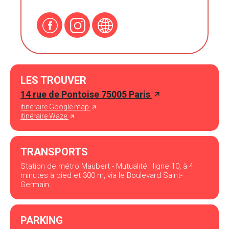
LES TROUVER
14 rue de Pontoise 75005 Paris
itinéraire Google map
itinéraire Waze
TRANSPORTS
Station de métro Maubert - Mutualité : ligne 10, à 4
minutes à pied et 300 m, via le Boulevard Saint-
Germain.
PARKING