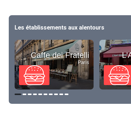
Les établissements aux alentours
Caffe dei Fratelli
L'
Paris