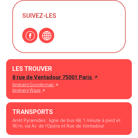
SUIVEZ-LES
LES TROUVER
8 rue de Ventadour 75001 Paris
itinéraire Google map
itinéraire Waze
TRANSPORTS
Arrêt Pyramides : ligne de bus 68, 1 minute à pied et
90 m, via Av. de l'Opéra et Rue de Ventadour.