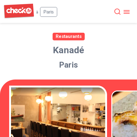
Check
Paris
à
Restaurants
Kanadé
Paris