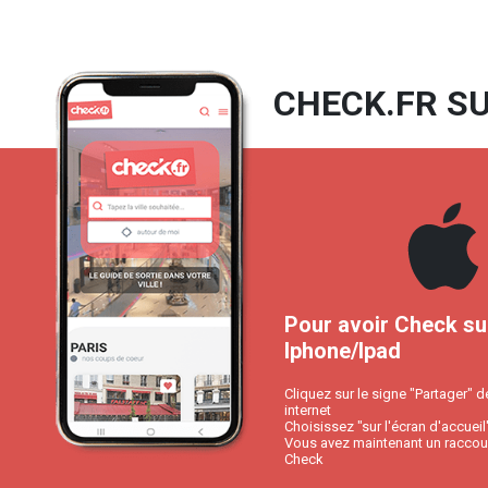
CHECK.FR SU
Pour avoir Check su
Iphone/Ipad
Cliquez sur le signe "Partager" d
internet
Choisissez "sur l'écran d'accueil
Vous avez maintenant un raccour
Check