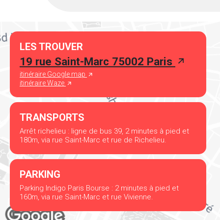
LES TROUVER
19 rue Saint-Marc 75002 Paris
itinéraire Google map
itinéraire Waze
TRANSPORTS
Arrêt richelieu : ligne de bus 39, 2 minutes à pied et
180m, via rue Saint-Marc et rue de Richelieu.
PARKING
Parking Indigo Paris Bourse : 2 minutes à pied et
160m, via rue Saint-Marc et rue Vivienne.