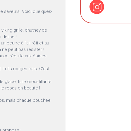
de saveurs. Voici quelques-
iking grillé, chutney de
 délice !
n beurre à l’ail rôti et au
 ne peut pas résister !
auce réduite aux épices.
fruits rouges frais. C’est
 glace, tuile croustillante
 le repas en beauté !
euros, mais chaque bouchée
 propose :