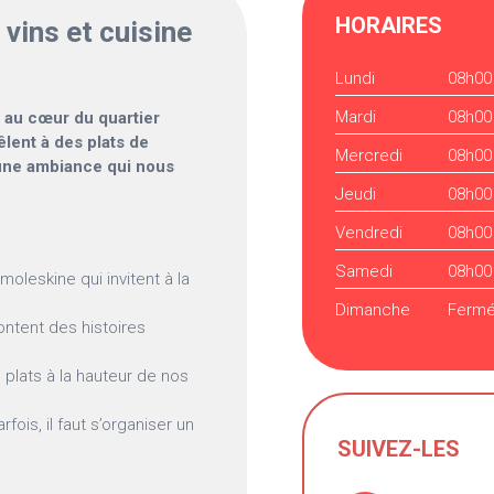
HORAIRES
 vins et cuisine
Lundi
08h00
Mardi
08h00
s au cœur du quartier
mêlent à des plats de
Mercredi
08h00
s une ambiance qui nous
Jeudi
08h00
Vendredi
08h00
Samedi
08h00
oleskine qui invitent à la
Dimanche
Ferm
ntent des histoires
 plats à la hauteur de nos
ois, il faut s’organiser un
SUIVEZ-LES