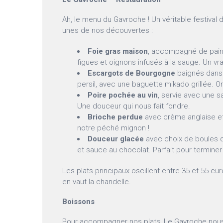
Ah, le menu du Gavroche ! Un véritable festival 
unes de nos découvertes :
Foie gras maison
, accompagné de pain v
figues et oignons infusés à la sauge. Un vrai
Escargots de Bourgogne
baignés dans u
persil, avec une baguette mikado grillée. On
Poire pochée au vin
, servie avec une s
Une douceur qui nous fait fondre.
Brioche perdue
avec crème anglaise et 
notre péché mignon !
Douceur glacée
avec choix de boules de
et sauce au chocolat. Parfait pour terminer
Les plats principaux oscillent entre 35 et 55 
en vaut la chandelle.
Boissons
Pour accompagner nos plats, Le Gavroche nous