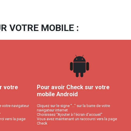
R VOTRE MOBILE :
r votre
Pour avoir Check sur votre
mobile Android
e votre navigateur
Cliquez sur le signe "..." sur la barre de votre
navigateur internet
"
Choisissez "Ajouter à l'écran d'accueil"
ci vers la page
Vous avez maintenant un raccourci vers la page
Check