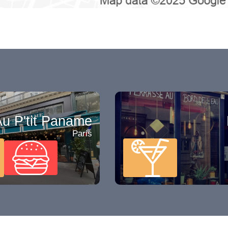
u P'tit Paname
Paris