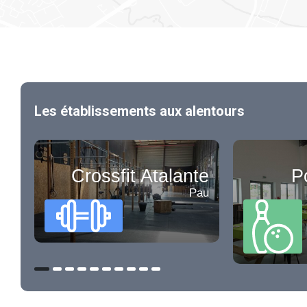
Les établissements aux alentours
Crossfit Atalante
P
Pau