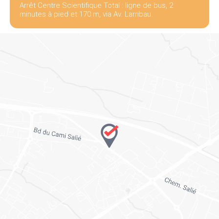
Arrêt Centre Scientifique Total : ligne de bus, 2
minutes à pied et 170 m, via Av. Larribau.