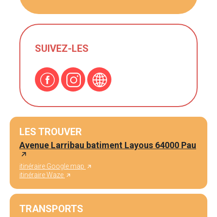
SUIVEZ-LES
LES TROUVER
Avenue Larribau batiment Layous 64000 Pau
itinéraire Google map
itinéraire Waze
TRANSPORTS