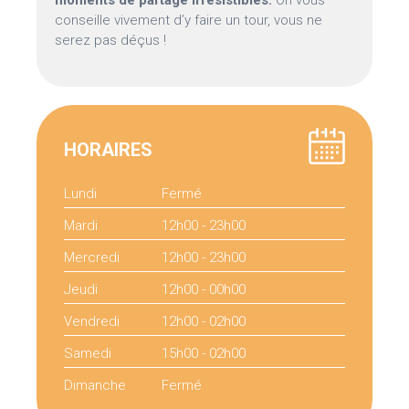
moments de partage irrésistibles.
On vous
conseille vivement d’y faire un tour, vous ne
serez pas déçus !
HORAIRES
Lundi
Fermé
Mardi
12h00 - 23h00
Mercredi
12h00 - 23h00
Jeudi
12h00 - 00h00
Vendredi
12h00 - 02h00
Samedi
15h00 - 02h00
Dimanche
Fermé