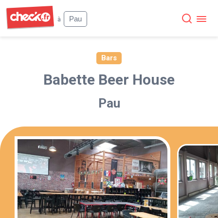
Check
Pau
à
Bars
Babette Beer House
Pau