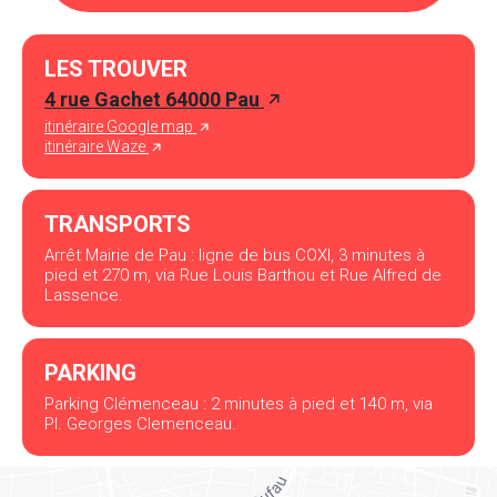
LES TROUVER
4 rue Gachet 64000 Pau
itinéraire Google map
itinéraire Waze
TRANSPORTS
Arrêt Mairie de Pau : ligne de bus COXI, 3 minutes à
pied et 270 m, via Rue Louis Barthou et Rue Alfred de
Lassence.
PARKING
Parking Clémenceau : 2 minutes à pied et 140 m, via
Pl. Georges Clemenceau.