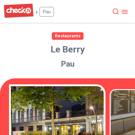
Check
Pau
à
Restaurants
Le Berry
Pau