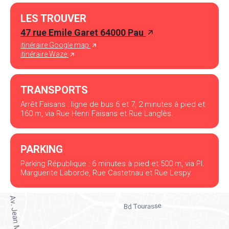
LES TROUVER
47 rue Emile Garet 64000 Pau
itinéraire Google map
itinéraire Waze
TRANSPORTS
Arrêt Faisans : ligne de bus 6 et 7, 2 minutes à pied et
160 m, via Rue Henri Faisans et Rue Langlès.
PARKING
Parking République : 6 minutes à pied et 500 m, via Pl.
Marguerite Laborde, Rue Castetnau et Rue Lespy.