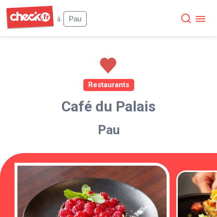
Check
Pau
à
Restaurants
Café du Palais
Pau