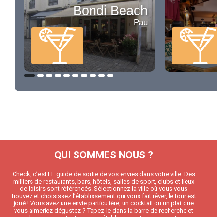
Bondi Beach
Pau
QUI SOMMES NOUS ?
Check, c’est LE guide de sortie de vos envies dans votre ville. Des
milliers de restaurants, bars, hôtels, salles de sport, clubs et lieux
de loisirs sont référencés. Sélectionnez la ville où vous vous
trouvez et choisissez l’établissement qui vous fait rêver, le tour est
joué ! Vous avez une envie particulière, un cocktail ou un plat que
vous aimeriez dégustez ? Tapez-le dans la barre de recherche et