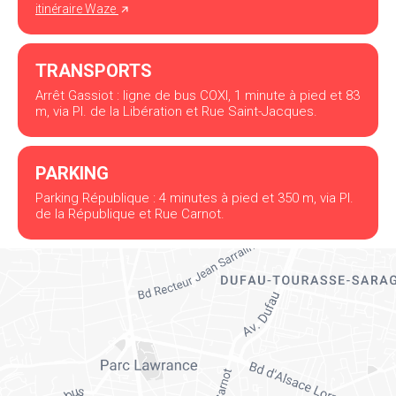
itinéraire Waze
TRANSPORTS
Arrêt Gassiot : ligne de bus COXI, 1 minute à pied et 83
m, via Pl. de la Libération et Rue Saint-Jacques.
PARKING
Parking République : 4 minutes à pied et 350 m, via Pl.
de la République et Rue Carnot.