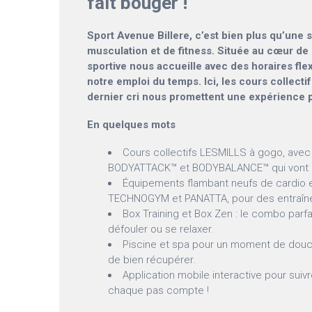
fait bouger !
Sport Avenue Billere, c’est bien plus qu’une s
musculation et de fitness. Située au cœur de B
sportive nous accueille avec des horaires flex
notre emploi du temps. Ici, les cours collecti
dernier cri nous promettent une expérience p
En quelques mots
Cours collectifs LESMILLS à gogo, ave
BODYATTACK™ et BODYBALANCE™ qui vont nou
Équipements flambant neufs de cardio 
TECHNOGYM et PANATTA, pour des entraîn
Box Training et Box Zen : le combo parfa
défouler ou se relaxer.
Piscine et spa pour un moment de douceu
de bien récupérer.
Application mobile interactive pour sui
chaque pas compte !