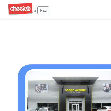
Check
Pau
à