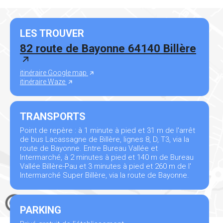
LES TROUVER
82 route de Bayonne 64140 Billère
itinéraire Google map
itinéraire Waze
TRANSPORTS
Point de repère : à 1 minute à pied et 31 m de l'arrêt
de bus Lacassagne de Billère, lignes 8, D, T3, via la
route de Bayonne. Entre Bureau Vallée et
Intermarché, à 2 minutes à pied et 140 m de Bureau
Vallée Billère-Pau et 3 minutes à pied et 260 m de l'
Intermarché Super Billère, via la route de Bayonne.
PARKING