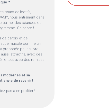
ique ?
es cours collectifs,
AM™, nous entraînent dans
 le calme, des séances de
programme. On adore !
s de cardio et de
r chaque muscle comme un
st proposée pour suivre
 aussi attractifs, avec des
, le tout avec des remises
ons modernes et sa
t envie de revenir !
ez pas à en profiter !