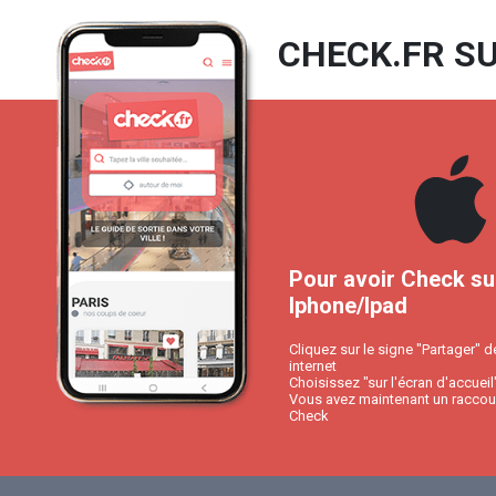
CHECK.FR SU
Pour avoir Check su
Iphone/Ipad
Cliquez sur le signe "Partager" d
internet
Choisissez "sur l'écran d'accueil
Vous avez maintenant un raccour
Check