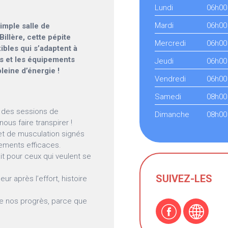
Lundi
06h00
Mardi
06h00
imple salle de
illère, cette pépite
Mercredi
06h00
ibles qui s’adaptent à
fs et les équipements
Jeudi
06h00
leine d’énergie !
Vendredi
06h00
Samedi
08h00
c des sessions de
Dimanche
08h00
s faire transpirer !
et de musculation signés
ements efficaces.
it pour ceux qui veulent se
SUIVEZ-LES
r après l’effort, histoire
vre nos progrès, parce que