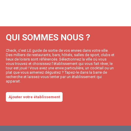
QUI SOMMES NOUS ?
Check, c’est LE guide de sortie de vos envies dans votre ville.
Des milliers de restaurants, bars, hôtels, salles de sport, clubs et
lieux de loisirs sont référencés. Sélectionnez la ville où vous
vous trouvez et choisissez l’établissement qui vous fait rêver, le
tour est joué ! Vous avez une envie particulière, un cocktail ou un
plat que vous aimeriez dégustez ? Tapez-le dans la barre de
recherche et laissez-vous tenter par un établissement qui
apparait.
Ajouter votre établissement