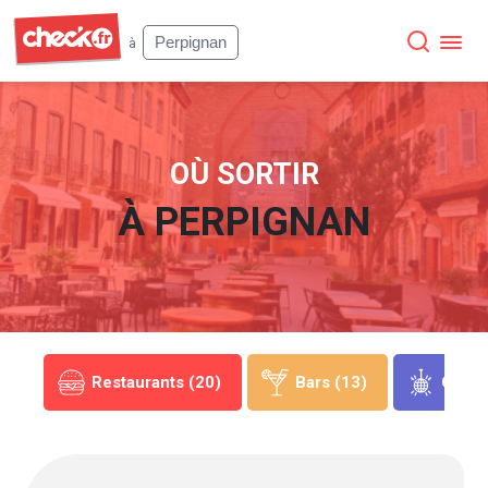
Check
Perpignan
à
OÙ SORTIR
À
PERPIGNAN
(1)
Restaurants (20)
Bars (13)
Clubs