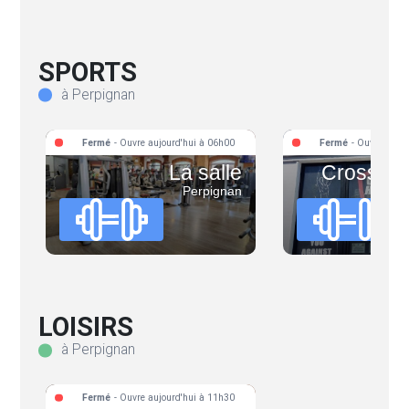
SPORTS
à Perpignan
Fermé
- Ouvre aujourd'hui à 06h00
Fermé
- Ouvre aujo
La salle
Crossfit 
Perpignan
LOISIRS
à Perpignan
Fermé
- Ouvre aujourd'hui à 11h30