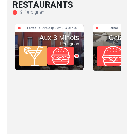
RESTAURANTS
à Perpignan
Fermé
- Ouvre aujourd'hui à 08h00
Fermé
- Ouvre L
Aux 3 Minots
Catalog
Perpignan