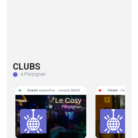
CLUBS
à Perpignan
Ouvert
aujourd'hui - Jusqu'à 06h00
Fermé
- Ouvre aujo
Le Cosy
T
Perpignan