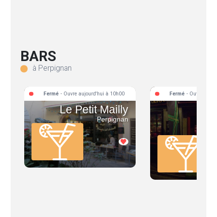
BARS
à Perpignan
Fermé
- Ouvre aujourd'hui à 10h00
Fermé
- Ouvre aujo
Le Petit Mailly
O'
Perpignan
Pe