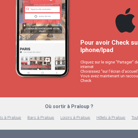
Pour avoir Check su
Iphone/Ipad
Cliquez sur le signe "Partager" d
internet
Choisissez "sur l'écran d'accueil
Vous avez maintenant un raccour
Check
Où sortir à Praloup ?
ts à Praloup
Bars à Praloup
Loisirs à Praloup
Hôtels à Praloup
Tou