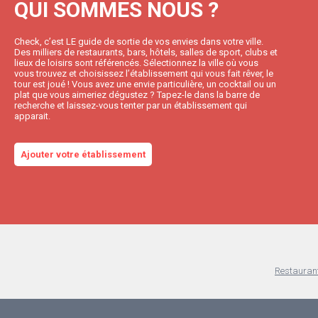
QUI SOMMES NOUS ?
Check, c’est LE guide de sortie de vos envies dans votre ville.
Des milliers de restaurants, bars, hôtels, salles de sport, clubs et
lieux de loisirs sont référencés. Sélectionnez la ville où vous
vous trouvez et choisissez l’établissement qui vous fait rêver, le
tour est joué ! Vous avez une envie particulière, un cocktail ou un
plat que vous aimeriez dégustez ? Tapez-le dans la barre de
recherche et laissez-vous tenter par un établissement qui
apparait.
Ajouter votre établissement
Restauran