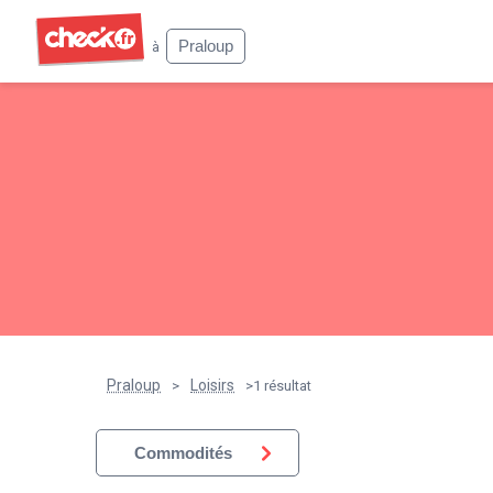
Check
Praloup
à
Praloup
Loisirs
>
>
1 résultat
Commodités