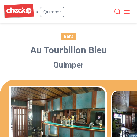
Check
Quimper
à
Bars
Au Tourbillon Bleu
Quimper