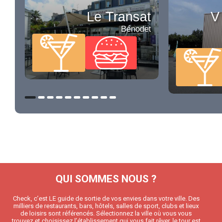
Le Transat
V
Bénodet
QUI SOMMES NOUS ?
Check, c’est LE guide de sortie de vos envies dans votre ville. Des
milliers de restaurants, bars, hôtels, salles de sport, clubs et lieux
de loisirs sont référencés. Sélectionnez la ville où vous vous
trouvez et choisissez l’établissement qui vous fait rêver, le tour est