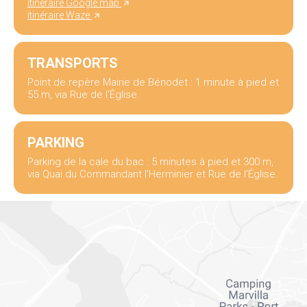
itinéraire Google map
itinéraire Waze
TRANSPORTS
Point de repère Mairie de Bénodet : 1 minute à pied et
55 m, via Rue de l'Église.
PARKING
Parking de la cale du bac : 5 minutes à pied et 300 m,
via Quai du Commandant l'Herminier et Rue de l'Église.