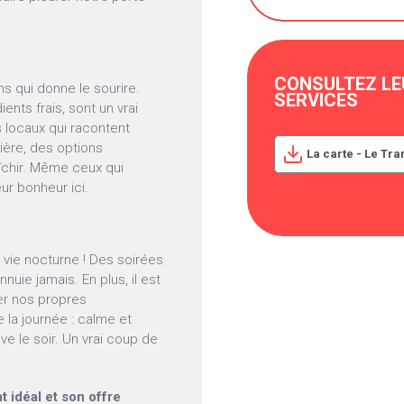
CONSULTEZ LE
s qui donne le sourire.
SERVICES
nts frais, sont un vrai
s locaux qui racontent
bière, des options
La carte - Le Tra
aîchir. Même ceux qui
ur bonheur ici.
a vie nocturne ! Des soirées
nuie jamais. En plus, il est
er nos propres
 la journée : calme et
ive le soir. Un vrai coup de
idéal et son offre