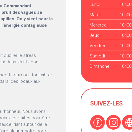
Lundi
10h00
i du Commandant
 bruit des vagues se
Mardi
10h00
apilles. On y vient pour la
Mercredi
10h00
r l’énergie contagieuse
Jeudi
10h00
Vendredi
10h00
 oublier le stress
Samedi
10h00
our dans leur flacon
Dimanche
10h00
r
certs qui nous font vibrer
tails, des locaux aux
SUIVEZ-LES
 à l’honneur. Nous avons
caux, parfaites pour être
auce, riant autour de la
faire pleurer notre porte-