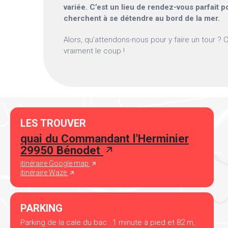
variée. C’est un lieu de rendez-vous parfait p
cherchent à se détendre au bord de la mer.
Alors, qu’attendons-nous pour y faire un tour ? C
vraiment le coup !
LES TROUVER
quai du Commandant l'Herminier
29950 Bénodet
itinéraire Google map
itinéraire Waze
PARKING
Parking de la cale du bac : 1 minute à pied et 82 m,