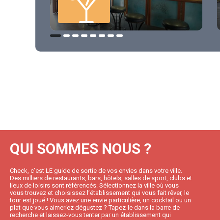
QUI SOMMES NOUS ?
Check, c’est LE guide de sortie de vos envies dans votre ville.
Des milliers de restaurants, bars, hôtels, salles de sport, clubs et
lieux de loisirs sont référencés. Sélectionnez la ville où vous
vous trouvez et choisissez l’établissement qui vous fait rêver, le
tour est joué ! Vous avez une envie particulière, un cocktail ou un
plat que vous aimeriez dégustez ? Tapez-le dans la barre de
recherche et laissez-vous tenter par un établissement qui