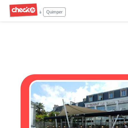
Check
Quimper
à